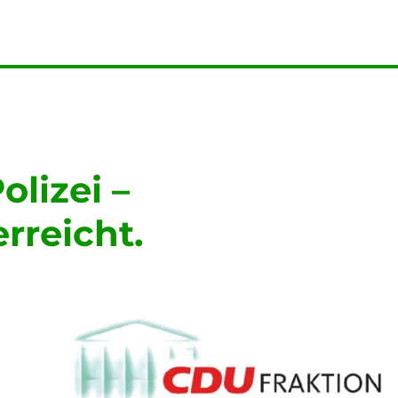
lizei –
rreicht.