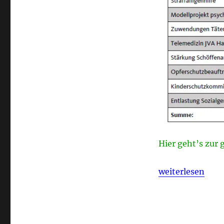
Hier geht’s zur
„Haushaltsorgen
weiterlesen