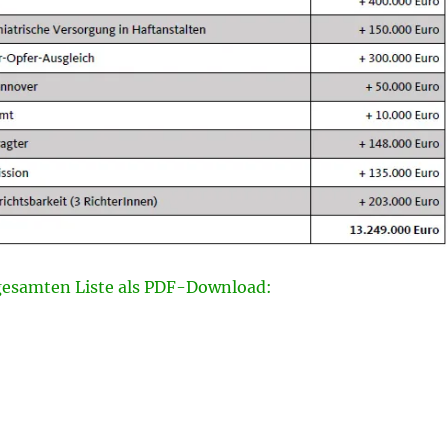
 gesamten Liste als PDF-Download:
 Polizei – Verbesserungen erreicht.“