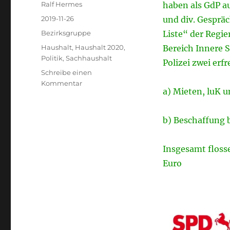
Autor
Ralf Hermes
haben als GdP a
Veröffentlicht
2019-11-26
und div. Gesprä
am
Kategorien
Bezirksgruppe
Liste“ der Regi
Schlagwörter
Haushalt
,
Haushalt 2020
,
Bereich Innere S
Politik
,
Sachhaushalt
Polizei zwei er
Schreibe einen
zu
Kommentar
a) Mieten, luK u
Haushaltsorgen
Polizei
–
b) Beschaffung b
Verbesserungen
erreicht.
Insgesamt floss
Euro