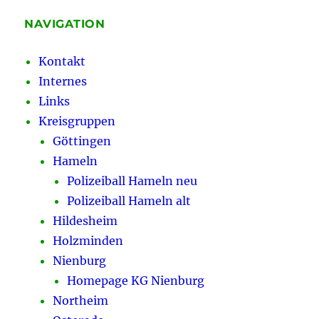
Seminareinladung
der
NAVIGATION
Jungen
Gruppe
Kontakt
in
Internes
der
BG
Links
Göttingen
Kreisgruppen
der
Göttingen
GdP
Hameln
Polizeiball Hameln neu
Polizeiball Hameln alt
Hildesheim
Holzminden
Nienburg
Homepage KG Nienburg
Northeim