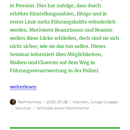
in Pension. Dies hat zufolge, dass durch
erhöhte Einstellungszahlen, fähige und in
erster Linie mehr Führungskräfte erforderlich
werden. Motivierte Beamtinnen und Beamte
wollen diese Lücke schließen, doch sind sie sich
nicht sicher, wie sie das tun sollen. Dieses
Seminar informiert über Möglichkeiten,
Risiken und Chancen auf dem Weg in
Führungsverantwortung in der Polizei.
„„Durchblick im Karrieredschungel“ Seminareinlad
weiterlesen
Autor
Veröffentlicht
Kategorien
Ralf Hermes
2020-07-28
Hameln
,
Junge Gruppe
am
Schlagwörter
zu
Seminar
Schreibe einen Kommentar
„Durchblick
im
Karrieredschungel“