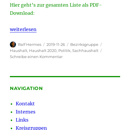
Hier geht’s zur gesamten Liste als PDF-
Download:
„Haushaltsorgen Polizei – Verbesserungen erreicht
weiterlesen
Autor
Veröffentlicht
Kategorien
Schlagwörter
Ralf Hermes
2019-11-26
Bezirksgruppe
am
Haushalt
,
Haushalt 2020
,
Politik
,
Sachhaushalt
zu
Schreibe einen Kommentar
Haushaltsorgen
Polizei
–
Verbesserungen
erreicht.
NAVIGATION
Kontakt
Internes
Links
Kreisgruppen