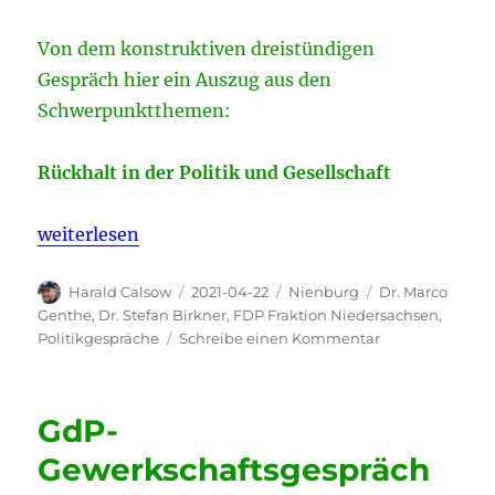
Von dem konstruktiven dreistündigen
Gespräch hier ein Auszug aus den
Schwerpunktthemen:
Rückhalt in der Politik und Gesellschaft
„Gewerkschaftspolitischer Gedankenaustausch mit 
weiterlesen
Autor
Veröffentlicht
Kategorien
Schlagwörter
Harald Calsow
2021-04-22
Nienburg
Dr. Marco
am
Genthe
,
Dr. Stefan Birkner
,
FDP Fraktion Niedersachsen
,
zu
Politikgespräche
Schreibe einen Kommentar
Gewerkschaftspo
Gedankenausta
mit
GdP-
der
Landesspitze
Gewerkschaftsgespräch
der