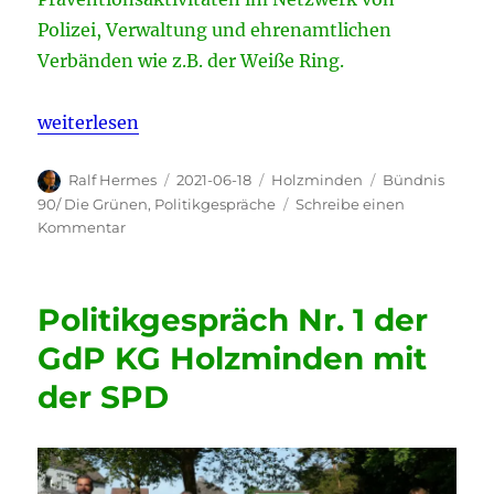
Polizei, Verwaltung und ehrenamtlichen
Verbänden wie z.B. der Weiße Ring.
„Politikgespräch Nr. 2 der GdP KG Holzminden mit
weiterlesen
Autor
Veröffentlicht
Kategorien
Schlagwörter
Ralf Hermes
2021-06-18
Holzminden
Bündnis
am
90/ Die Grünen
,
Politikgespräche
Schreibe einen
zu
Kommentar
Politikgespräch
Nr.
2
Politikgespräch Nr. 1 der
der
GdP
GdP KG Holzminden mit
KG
der SPD
Holzminden
mit
Bündnis
90/Die
Grünen