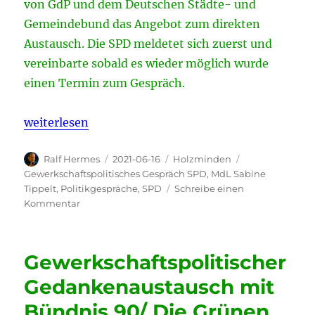
von GdP und dem Deutschen Städte- und
Gemeindebund das Angebot zum direkten
Austausch. Die SPD meldetet sich zuerst und
vereinbarte sobald es wieder möglich wurde
einen Termin zum Gespräch.
„Politikgespräch Nr. 1 der GdP KG Holzminden mit 
weiterlesen
Autor
Veröffentlicht
Kategorien
Schlagwörter
Ralf Hermes
2021-06-16
Holzminden
am
Gewerkschaftspolitisches Gespräch SPD
,
MdL Sabine
Tippelt
,
Politikgespräche
,
SPD
Schreibe einen
zu
Kommentar
Politikgespräch
Nr.
1
Gewerkschaftspolitischer
der
GdP
Gedankenaustausch mit
KG
Bündnis 90/ Die Grünen
Holzminden