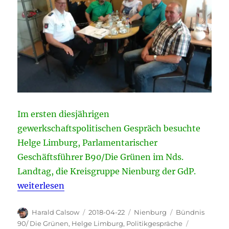
Im ersten diesjährigen
gewerkschaftspolitischen Gespräch besuchte
Helge Limburg, Parlamentarischer
Geschäftsführer B90/Die Grünen im Nds.
Landtag, die Kreisgruppe Nienburg der GdP.
„Gewerkschaftspolitisches Gespräch der KG Nienbu
weiterlesen
Autor
Veröffentlicht
Kategorien
Schlagwörter
Harald Calsow
2018-04-22
Nienburg
Bündnis
am
90/ Die Grünen
,
Helge Limburg
,
Politikgespräche