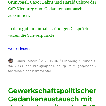
Grünvogel, Gabor Balint und Harald Calsow der
GdP Nienburg zum Gedankenaustausch
zusammen.
In dem gut eineinhalb stündigen Gespräch
waren die Schwerpunkte:
„Gewerkschaftspolitischer Gedankenaustausch mit
weiterlesen
Autor
Veröffentlicht
Kategorien
Schlagwörter
Harald Calsow
2021-06-06
Nienburg
Bündnis
am
90/ Die Grünen
,
Kreisgruppe Nieburg
,
Politikgespräche
zu
Schreibe einen Kommentar
Gewerkschaftspolitischer
Gedankenaustausch
mit
Gewerkschaftspolitischer
Bündnis
90/
Gedankenaustausch mit
Die
Grünen