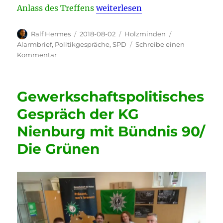
„GdP-Gewerkschaftsgespräch mi
Anlass des Treffens
weiterlesen
Autor
Veröffentlicht
Kategorien
Schlagwörter
Ralf Hermes
2018-08-02
Holzminden
am
Alarmbrief
,
Politikgespräche
,
SPD
Schreibe einen
zu
Kommentar
GdP-
Gewerkschaftsgespräch
mit
Gewerkschaftspolitisches
der
SPD
Gespräch der KG
in
Nienburg mit Bündnis 90/
Stadtoldendorf
Die Grünen