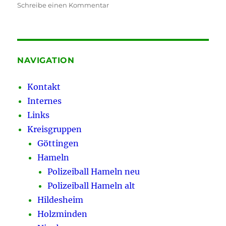
zu
Schreibe einen Kommentar
Gewerkschaftspolitisches
Gespräch
der
KG
Nienburg
NAVIGATION
mit
Bündnis
Kontakt
90/
Internes
Die
Grünen
Links
Kreisgruppen
Göttingen
Hameln
Polizeiball Hameln neu
Polizeiball Hameln alt
Hildesheim
Holzminden