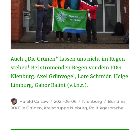
Auch „Die Grünen“ lassen uns nicht im Regen
stehen! Bei strömenden Regen vor dem PDG
Nienburg. Axel Grünvogel, Lore Schmidt, Helge
Limburg, Gabor Balint (v.l.n.r.).
Autor
Veröffentlicht
Kategorien
Schlagwörter
Harald Calsow
2021-06-06
Nienburg
Bündnis
am
90/ Die Grünen
,
Kreisgruppe Nieburg
,
Politikgespräche