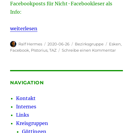
Facebookposts für Nicht-Facebookleser als
Info:
„Gegensteuern – Gewerkschaftsarbeit bei Faceboo
weiterlesen
Autor
Veröffentlicht
Kategorien
Schlagwörte
Ralf Hermes
2020-06-26
Bezirksgruppe
Esken
,
am
zu
Facebook
,
PIstorius
,
TAZ
Schreibe einen Kommentar
Gegenst
–
Gewerksc
bei
Faceboo
NAVIGATION
transpar
machen.
Kontakt
Internes
Links
Kreisgruppen
Göttingen