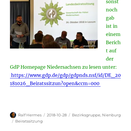
sonst
noch
gab
ist in
einem
Berich
t auf
der
GdP Homepage Niedersachsen zu lesen unter:
https://www.gdp.de/gdp/gdpnds.nsf/id/DE_20
181026_Beiratssitzun?open&ccm=000
Autor
Veröffentlicht
Kategorien
Ralf Hermes
2018-10-28
Bezirksgruppe
,
Nienburg
am
Schlagwörter
Beiratssitzung