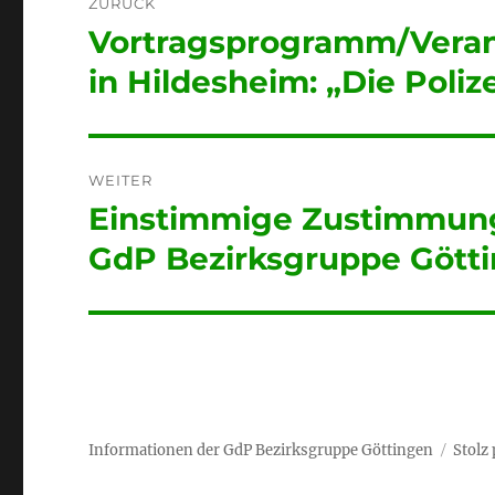
ZURÜCK
Vortragsprogramm/Verans
Vorheriger
Beitrag:
in Hildesheim: „Die Poliz
WEITER
Einstimmige Zustimmung
Nächster
Beitrag:
GdP Bezirksgruppe Gött
Informationen der GdP Bezirksgruppe Göttingen
Stolz