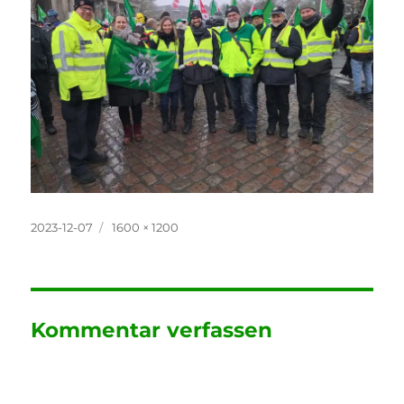
Veröffentlicht
Originalgröße
2023-12-07
1600 × 1200
am
Kommentar verfassen