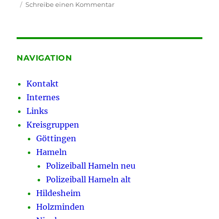
zu
Schreibe einen Kommentar
Göttingen
zeigt:
Freunde,
Helfer,
Straßenkämpfer
NAVIGATION
–
Die
Kontakt
Polizei
Internes
in
der
Links
Weimarer
Kreisgruppen
Republik
Göttingen
Hameln
Polizeiball Hameln neu
Polizeiball Hameln alt
Hildesheim
Holzminden