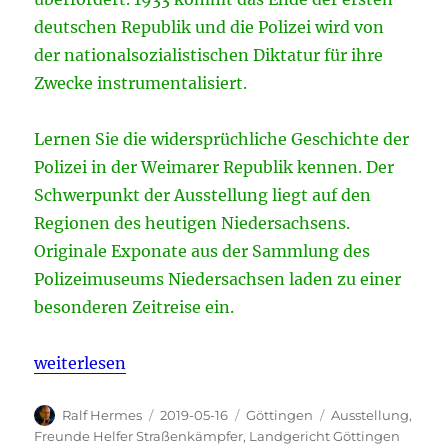
deutschen Republik und die Polizei wird von
der nationalsozialistischen Diktatur für ihre
Zwecke instrumentalisiert.
Lernen Sie die widersprüchliche Geschichte der
Polizei in der Weimarer Republik kennen. Der
Schwerpunkt der Ausstellung liegt auf den
Regionen des heutigen Niedersachsens.
Originale Exponate aus der Sammlung des
Polizeimuseums Niedersachsen laden zu einer
besonderen Zeitreise ein.
„Göttingen zeigt: Freunde, Helfer, Straßenkämpfer 
weiterlesen
Autor
Veröffentlicht
Kategorien
Schlagwörter
Ralf Hermes
2019-05-16
Göttingen
Ausstellung
,
am
Freunde Helfer Straßenkämpfer
,
Landgericht Göttingen