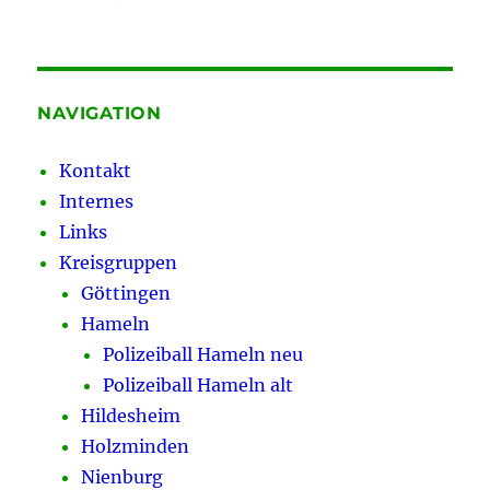
Landespolizeidirektor
Knut
Lindenau
ist
in
NAVIGATION
den
Ruhestand
Kontakt
versetzt
Internes
worden.
Alles
Links
Gute!
Kreisgruppen
Göttingen
Hameln
Polizeiball Hameln neu
Polizeiball Hameln alt
Hildesheim
Holzminden
Nienburg