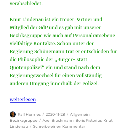
verabschiedet.
Knut Lindenau ist ein treuer Partner und
Mitglied der GdP und es gab mit unserer
Bezirksgruppe wie auch auf Personalratsebene
vielfältige Kontakte. Schon unter der
Regierung Schünemann trat er entschieden für
die Philosophie der „Bürger- statt
Quotenpolizei“ ein und stand nach dem
Regierungswechsel für einen vollständig
anderen Umgang innerhalb der Polizei.
„Landespolizeidirektor Knut Lindenau ist in den Ru
weiterlesen
Autor
Veröffentlicht
Kategorien
Ralf Hermes
2020-11-28
Allgemein
,
am
Schlagwörter
Bezirksgruppe
Axel Brockmann
,
Boris Pistorius
,
Knut
zu
Lindenau
Schreibe einen Kommentar