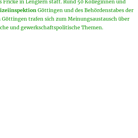
 Fricke in Lenglern statt. Rund 50 Kolleginnen und
lizeiinspektion
Göttingen und des Behördenstabes der
n
Göttingen trafen sich zum Meinungsaustausch über
liche und gewerkschaftspolitische Themen.
V GdP Kreisgruppe Göttingen – am 14.10.2021“