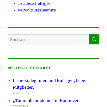
Tarifbeschäftigte
Verwaltungsbeamte
SU
Suchen
nach:
NEUESTE BEITRÄGE
Liebe Kolleginnen und Kollegen, liebe
Mitglieder,
2025-12-23
„Tannenbaumdemo“ in Hannover
2025-12-18