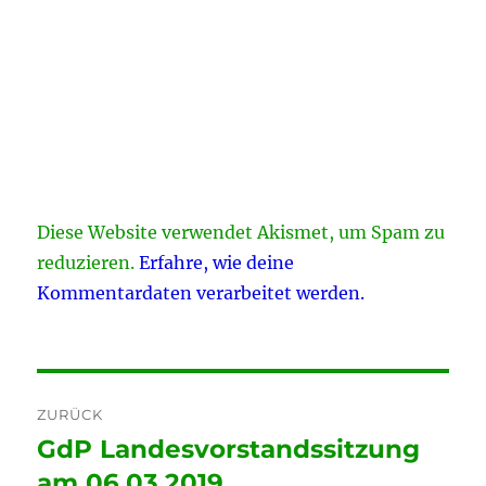
Diese Website verwendet Akismet, um Spam zu
reduzieren.
Erfahre, wie deine
Kommentardaten verarbeitet werden.
Beitragsnavigation
ZURÜCK
GdP Landesvorstandssitzung
Vorheriger
Beitrag:
am 06.03.2019