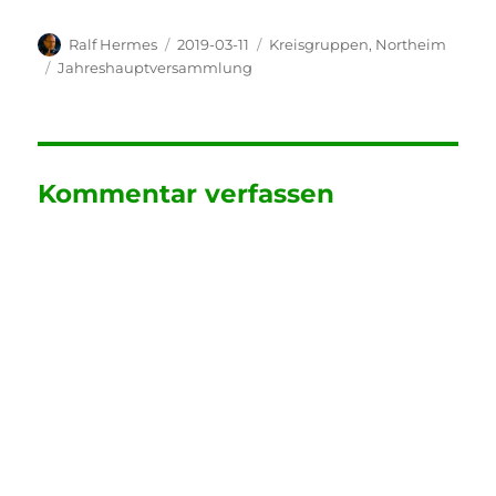
Autor
Veröffentlicht
Kategorien
Ralf Hermes
2019-03-11
Kreisgruppen
,
Northeim
am
Schlagwörter
Jahreshauptversammlung
Kommentar verfassen