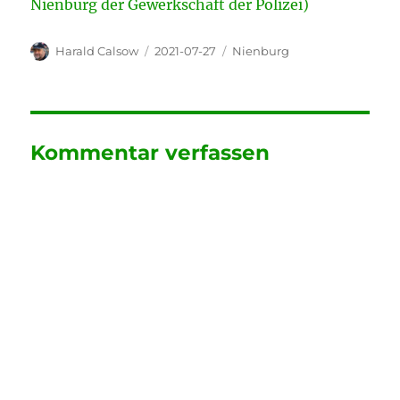
Nienburg der Gewerkschaft der Polizei)
Autor
Veröffentlicht
Kategorien
Harald Calsow
2021-07-27
Nienburg
am
Kommentar verfassen