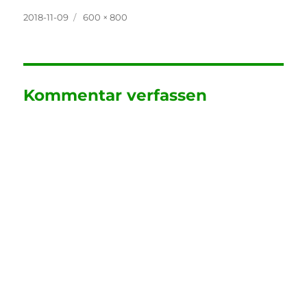
Veröffentlicht
Originalgröße
2018-11-09
600 × 800
am
Kommentar verfassen