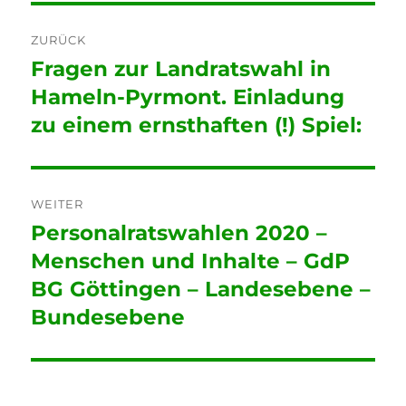
Beitragsnavigation
ZURÜCK
Fragen zur Landratswahl in
Vorheriger
Beitrag:
Hameln-Pyrmont. Einladung
zu einem ernsthaften (!) Spiel:
WEITER
Personalratswahlen 2020 –
Nächster
Beitrag:
Menschen und Inhalte – GdP
BG Göttingen – Landesebene –
Bundesebene