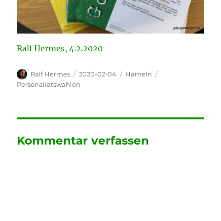
Ralf Hermes, 4.2.2020
Autor
Veröffentlicht
Kategorien
Schlagwörter
Ralf Hermes
2020-02-04
Hameln
am
Personalratswahlen
Kommentar verfassen