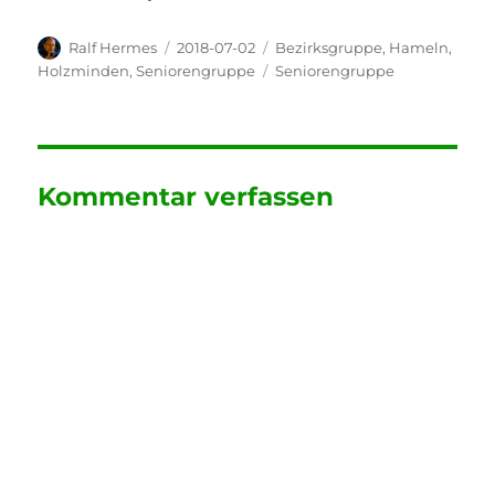
Autor
Veröffentlicht
Kategorien
Ralf Hermes
2018-07-02
Bezirksgruppe
,
Hameln
,
am
Schlagwörter
Holzminden
,
Seniorengruppe
Seniorengruppe
Kommentar verfassen